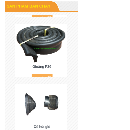
Cao su P60
SẢN PHẨM BÁN CHẠY
Gioăng P30
Cổ hút gió