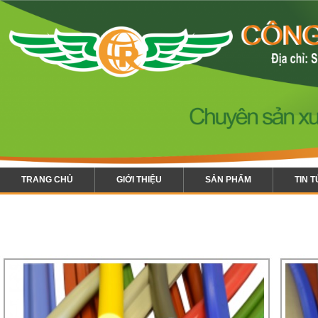
TRANG CHỦ
GIỚI THIỆU
SẢN PHẨM
TIN 