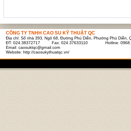
CÔNG TY TNHH CAO SU KỸ THUẬT QC
Địa chỉ: Số nhà 393, Ngõ 68, Đường Phú Diễn, Phường Phú Diễn, 
Ruột bình tích áp xe cẩu
ĐT: 024.38372717 Fax: 024.37633110 Hotline: 0968.
Email:
caosuktqc@gmail.com
Website: http://caosukythuatqc.vn/
Cao su tấm