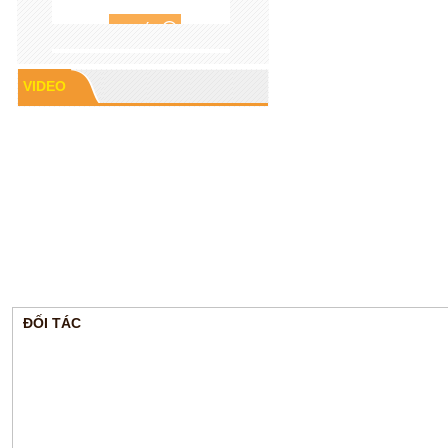
VIDEO
Cao su P60
ĐỐI TÁC
Gioăng cao su mặt bích