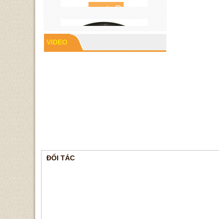
VIDEO
Cao su P60
ĐỐI TÁC
Gioăng cao su mặt bích