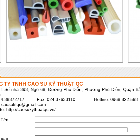
G TY TNHH CAO SU KỸ THUẬT QC
hỉ: Số nhà 393, Ngõ 68, Đường Phú Diễn, Phường Phú Diễn, Quận B
i
024.38372717 Fax: 024.37633110 Hotline: 0968.822.568
:
caosuktqc@gmail.com
e: http://caosukythuatqc.vn/
 Tên
hoại