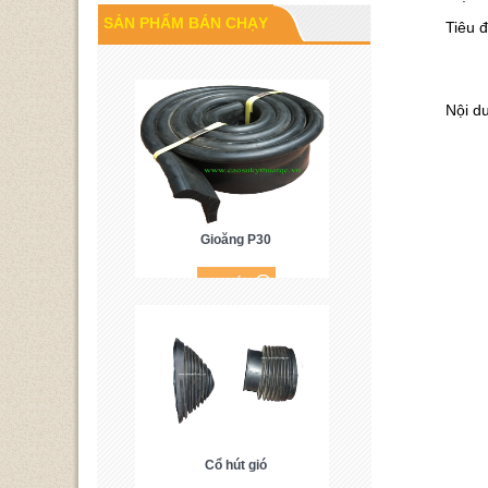
Cao su P60
SẢN PHẨM BÁN CHẠY
Tiêu 
Nội d
Gioăng P30
Cổ hút gió