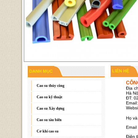
LIÊN HỆ
DANH MỤC
Gioăng đáy, gioăng phẳng
CÔN
Cao su thủy công
Địa c
Hà Nộ
Cao su kỹ thuật
ĐT: 
Email
Websit
Cao su Xây dựng
Họ và
Cao su tàu biển
Email
Cơ khí cao su
Điện t