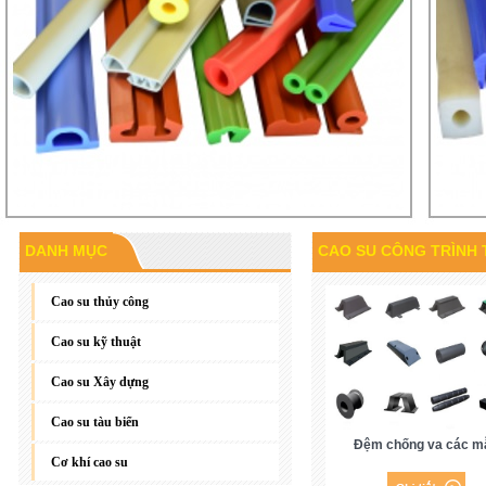
DANH MỤC
CAO SU CÔNG TRÌNH 
Gioăng đáy, gioăng phẳng
Cao su thủy công
Cao su kỹ thuật
Cao su Xây dựng
Cao su tàu biển
Đệm chống va các m
Cơ khí cao su