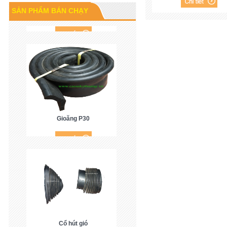
Cao su P60
SẢN PHẨM BÁN CHẠY
Gioăng P30
Cổ hút gió