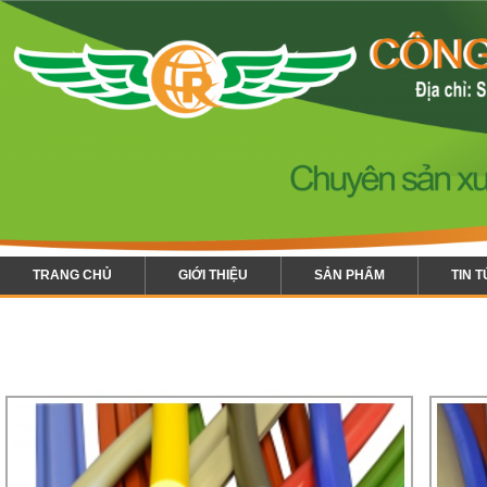
TRANG CHỦ
GIỚI THIỆU
SẢN PHẨM
TIN 