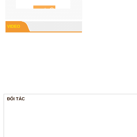
VIDEO
Cao su P60
ĐỐI TÁC
Gioăng cao su mặt bích