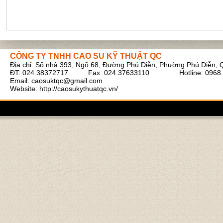
CÔNG TY TNHH CAO SU KỸ THUẬT QC
Địa chỉ: Số nhà 393, Ngõ 68, Đường Phú Diễn, Phường Phú Diễn, 
Ruột bình tích áp xe cẩu
ĐT: 024.38372717 Fax: 024.37633110 Hotline: 0968.
Email:
caosuktqc@gmail.com
Website: http://caosukythuatqc.vn/
Cao su tấm