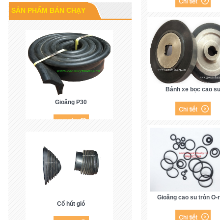
Cao su P60
SẢN PHẨM BÁN CHẠY
Bánh xe bọc cao s
Gioăng P30
Gioăng cao su tròn O-r
Cổ hút gió