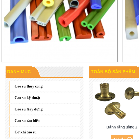
DANH MỤC
TOÀN BỘ SẢN PHẨM
Gioăng đáy, gioăng phẳng
Cao su thủy công
Cao su kỹ thuật
Cao su Xây dựng
Cao su tàu biển
Bánh răng đồng 2
Cơ khí cao su