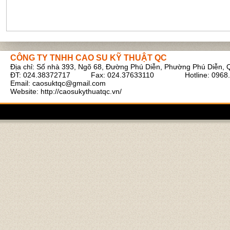
CÔNG TY TNHH CAO SU KỸ THUẬT QC
Địa chỉ: Số nhà 393, Ngõ 68, Đường Phú Diễn, Phường Phú Diễn, 
Ruột bình tích áp xe cẩu
ĐT: 024.38372717 Fax: 024.37633110 Hotline: 0968.
Email:
caosuktqc@gmail.com
Website: http://caosukythuatqc.vn/
Cao su tấm