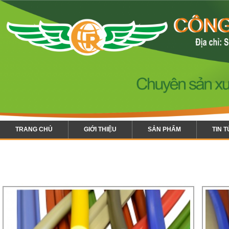
TRANG CHỦ
GIỚI THIỆU
SẢN PHẨM
TIN 