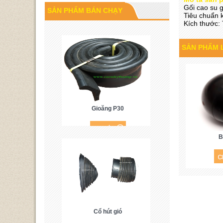
Cao su P60
Gối cao su 
SẢN PHẨM BÁN CHẠY
Tiêu chuẩn k
Kích thước:
SẢN PHẨM 
Gioăng P30
B
Cổ hút gió