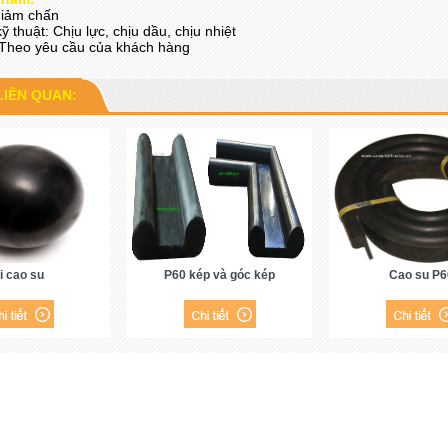
giảm chấn
ỹ thuật: Chịu lực, chịu dầu, chịu nhiệt
 Theo yêu cầu của khách hàng
LIÊN QUAN:
i cao su
P60 kép và góc kép
Cao su P6