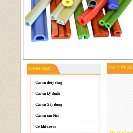
CHI TIẾT S
DANH MỤC
Gioăng đáy, gioăng phẳng
Cao su thủy công
Cao su kỹ thuật
Cao su Xây dựng
Cao su tàu biển
Cơ khí cao su
Mô tả sản 