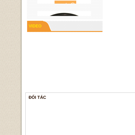
VIDEO
Cao su P60
ĐỐI TÁC
Gioăng cao su mặt bích