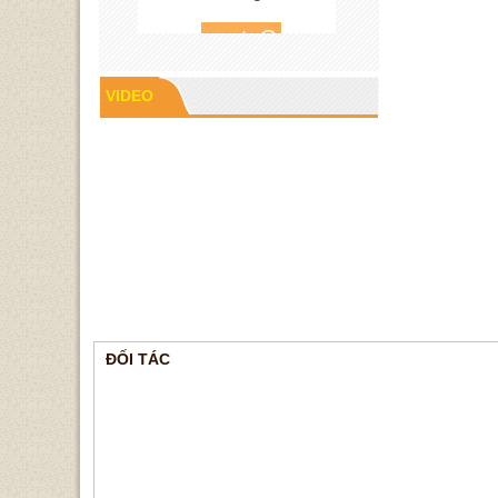
VIDEO
Cao su P60
ĐỐI TÁC
Gioăng cao su mặt bích