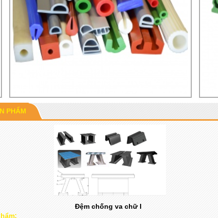
ẢN PHẨM
Đệm chống va chữ I
phẩm: