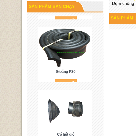
Cao su P60
Đệm chống v
SẢN PHẨM BÁN CHẠY
SẢN PHẨM 
Gioăng P30
Cổ hút gió