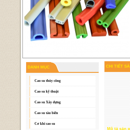
CHI TIẾT S
DANH MỤC
Gioăng đáy, gioăng phẳng
Cao su thủy công
Cao su kỹ thuật
Cao su Xây dựng
Cao su tàu biển
Cơ khí cao su
Mô tả sản 